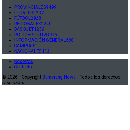
PROVINCIALES
9499
LOCALES
3237
FÚTBOL
2928
REGIONALES
2220
BÁSQUET
1239
POLIDEPORTIVO
976
INFORMACIÓN GENERAL
668
CAMPO
651
NACIONALES
133
Nosotros
Contacto
© 2026 - Copyright
Bumerang News
- Todos los derechos
reservados