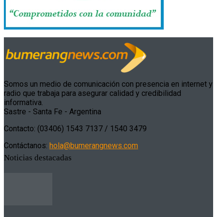
Somos un medio de comunicación con presencia en internet y
radio que trabaja para asegurar calidad y credibilidad
informativa.
Sastre - Santa Fe - Argentina
Contacto: (03406) 1543 7137 / 1540 3479
Contáctanos:
hola@bumerangnews.com
Noticias destacadas