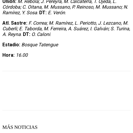
Unión:
M. Rébola; J. Pereyra, M. Calcaterra, T. Ojeda, L.
Córdoba; C. Oitana, M. Mussano, P. Reinoso, M. Mussano; N.
Ramírez, Y. Sosa
.
DT:
E. Verón
.
Atl. Sastre:
F. Correa; M. Ramírez, L. Periotto, J. Lezcano, M.
Cuberli; E. Taborda, M. Ferreira, A. Suárez, I. Galván; S. Turina,
A. Reyna
.
DT:
O. Caloni
.
Estadio:
Bosque Tatengue
Hora:
16.00
MÁS NOTICIAS