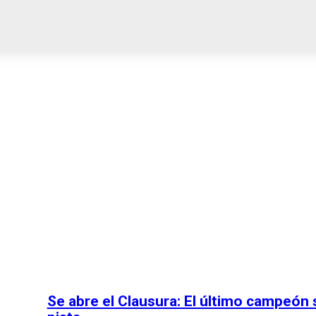
EGIONALES
PROVINCIALES
NACIONALES
CULTURA
C
Se abre el Clausura: El último campeón 