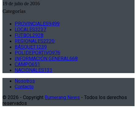
19 de julio de 2016
Categorías
PROVINCIALES
9499
LOCALES
3237
FÚTBOL
2928
REGIONALES
2220
BÁSQUET
1239
POLIDEPORTIVO
976
INFORMACIÓN GENERAL
668
CAMPO
651
NACIONALES
133
Nosotros
Contacto
© 2026 - Copyright
Bumerang News
- Todos los derechos
reservados