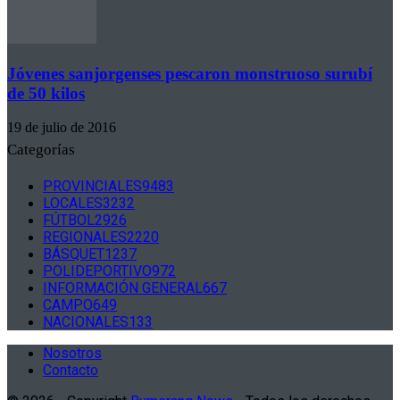
Jóvenes sanjorgenses pescaron monstruoso surubí
de 50 kilos
19 de julio de 2016
Categorías
PROVINCIALES
9483
LOCALES
3232
FÚTBOL
2926
REGIONALES
2220
BÁSQUET
1237
POLIDEPORTIVO
972
INFORMACIÓN GENERAL
667
CAMPO
649
NACIONALES
133
Nosotros
Contacto