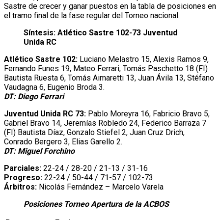
Sastre de crecer y ganar puestos en la tabla de posiciones en
el tramo final de la fase regular del Torneo nacional.
Síntesis: Atlético Sastre 102-73 Juventud
Unida RC
Atlético Sastre 102:
Luciano Melastro 15, Alexis Ramos 9,
Fernando Funes 19, Mateo Ferrari, Tomás Paschetto 18 (FI)
Bautista Ruesta 6, Tomás Aimaretti 13, Juan Ávila 13, Stéfano
Vaudagna 6, Eugenio Broda 3.
DT: Diego Ferrari
Juventud Unida RC 73:
Pablo Moreyra 16, Fabricio Bravo 5,
Gabriel Bravo 14, Jeremías Robledo 24, Federico Barraza 7
(FI) Bautista Díaz, Gonzalo Stiefel 2, Juan Cruz Drich,
Conrado Bergero 3, Elias Garello 2.
DT: Miguel Forchino
Parciales:
22-24 / 28-20 / 21-13 / 31-16
Progreso:
22-24 / 50-44 / 71-57 / 102-73
Árbitros:
Nicolás Fernández – Marcelo Varela
Posiciones Torneo Apertura de la ACBOS