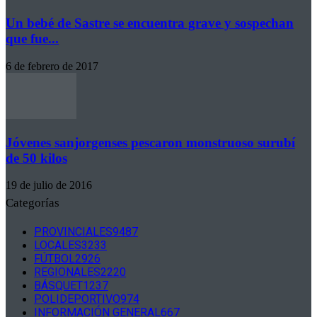
Un bebé de Sastre se encuentra grave y sospechan
que fue...
6 de febrero de 2017
Jóvenes sanjorgenses pescaron monstruoso surubí
de 50 kilos
19 de julio de 2016
Categorías
PROVINCIALES
9487
LOCALES
3233
FÚTBOL
2926
REGIONALES
2220
BÁSQUET
1237
POLIDEPORTIVO
974
INFORMACIÓN GENERAL
667