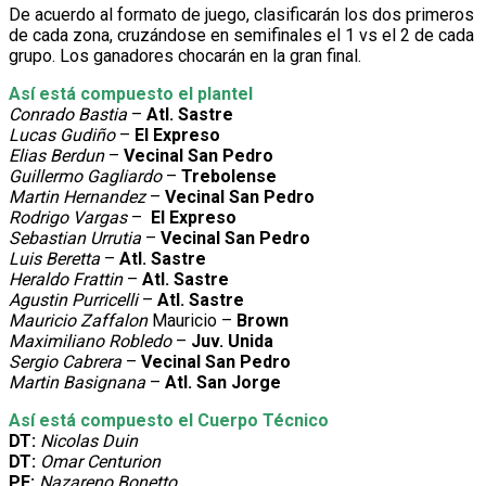
De acuerdo al formato de juego, clasificarán los dos primeros
de cada zona, cruzándose en semifinales el 1 vs el 2 de cada
grupo. Los ganadores chocarán en la gran final.
Así está compuesto el plantel
Conrado
Bastia
–
Atl. Sastre
Lucas Gudiño
–
El Expreso
Elias Berdun
–
Vecinal San Pedro
Guillermo Gagliardo
–
Trebolense
Martin Hernandez
–
Vecinal San Pedro
Rodrigo Vargas
–
El Expreso
Sebastian Urrutia
–
Vecinal San Pedro
Luis Beretta
–
Atl. Sastre
Heraldo Frattin
–
Atl. Sastre
Agustin Purricelli
–
Atl. Sastre
Mauricio Zaffalon
Mauricio –
Brown
Maximiliano Robledo
–
Juv. Unida
Sergio Cabrera
–
Vecinal San Pedro
Martin Basignana
–
Atl. San Jorge
Así está compuesto el Cuerpo Técnico
DT:
Nicolas Duin
DT:
Omar Centurion
PF:
Nazareno Bonetto