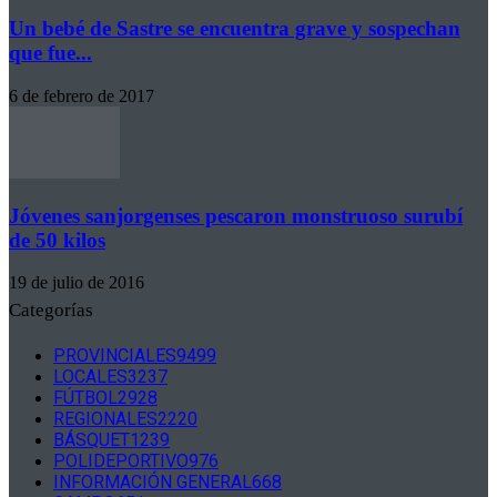
Un bebé de Sastre se encuentra grave y sospechan
que fue...
6 de febrero de 2017
Jóvenes sanjorgenses pescaron monstruoso surubí
de 50 kilos
19 de julio de 2016
Categorías
PROVINCIALES
9499
LOCALES
3237
FÚTBOL
2928
REGIONALES
2220
BÁSQUET
1239
POLIDEPORTIVO
976
INFORMACIÓN GENERAL
668