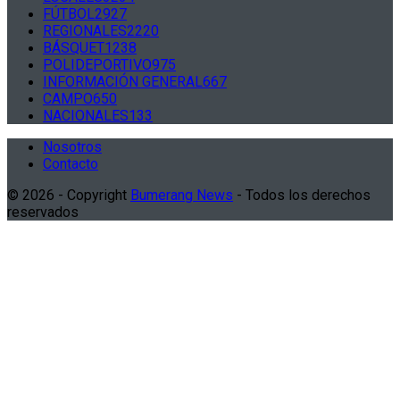
FÚTBOL
2927
REGIONALES
2220
BÁSQUET
1238
POLIDEPORTIVO
975
INFORMACIÓN GENERAL
667
CAMPO
650
NACIONALES
133
Nosotros
Contacto
© 2026 - Copyright
Bumerang News
- Todos los derechos
reservados