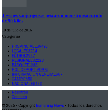
Jóvenes sanjorgenses pescaron monstruoso surubí
de 50 kilos
19 de julio de 2016
Categorías
PROVINCIALES
9493
LOCALES
3234
FÚTBOL
2927
REGIONALES
2220
BÁSQUET
1238
POLIDEPORTIVO
975
INFORMACIÓN GENERAL
667
CAMPO
650
NACIONALES
133
Nosotros
Contacto
© 2026 - Copyright
Bumerang News
- Todos los derechos