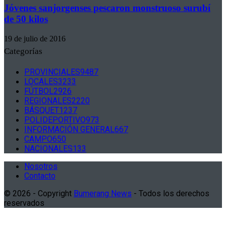
Jóvenes sanjorgenses pescaron monstruoso surubí
de 50 kilos
19 de julio de 2016
Categorías
PROVINCIALES
9487
LOCALES
3233
FÚTBOL
2926
REGIONALES
2220
BÁSQUET
1237
POLIDEPORTIVO
973
INFORMACIÓN GENERAL
667
CAMPO
650
NACIONALES
133
Nosotros
Contacto
© 2026 - Copyright
Bumerang News
- Todos los derechos
reservados