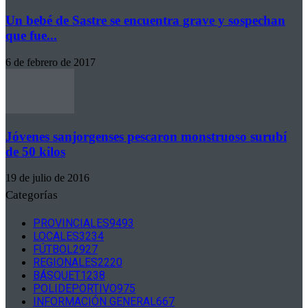
Un bebé de Sastre se encuentra grave y sospechan
que fue...
6 de febrero de 2017
Jóvenes sanjorgenses pescaron monstruoso surubí
de 50 kilos
19 de julio de 2016
Categorías
PROVINCIALES
9493
LOCALES
3234
FÚTBOL
2927
REGIONALES
2220
BÁSQUET
1238
POLIDEPORTIVO
975
INFORMACIÓN GENERAL
667