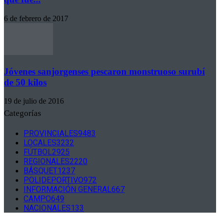
6 de febrero de 2017
Jóvenes sanjorgenses pescaron monstruoso surubí
de 50 kilos
19 de julio de 2016
Categorías
PROVINCIALES
9483
LOCALES
3232
FÚTBOL
2925
REGIONALES
2220
BÁSQUET
1237
POLIDEPORTIVO
972
INFORMACIÓN GENERAL
667
CAMPO
649
NACIONALES
133