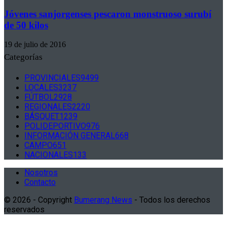
Jóvenes sanjorgenses pescaron monstruoso surubí
de 50 kilos
19 de julio de 2016
Categorías
PROVINCIALES
9499
LOCALES
3237
FÚTBOL
2928
REGIONALES
2220
BÁSQUET
1239
POLIDEPORTIVO
976
INFORMACIÓN GENERAL
668
CAMPO
651
NACIONALES
133
Nosotros
Contacto
© 2026 - Copyright
Bumerang News
- Todos los derechos
reservados