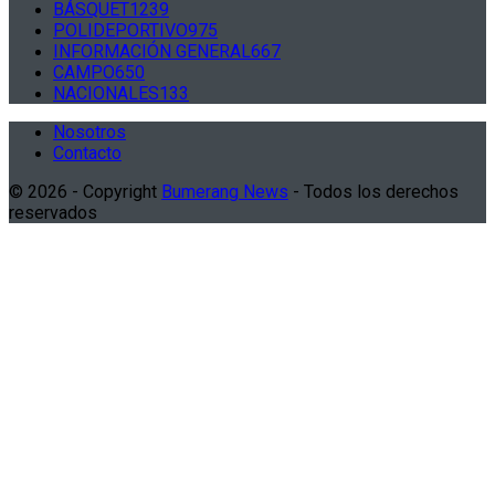
BÁSQUET
1239
POLIDEPORTIVO
975
INFORMACIÓN GENERAL
667
CAMPO
650
NACIONALES
133
Nosotros
Contacto
© 2026 - Copyright
Bumerang News
- Todos los derechos
reservados