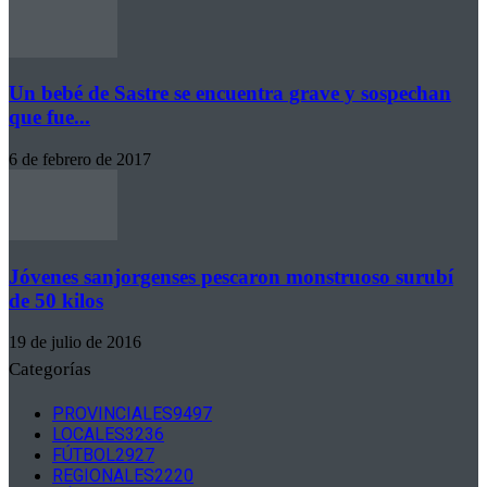
Un bebé de Sastre se encuentra grave y sospechan
que fue...
6 de febrero de 2017
Jóvenes sanjorgenses pescaron monstruoso surubí
de 50 kilos
19 de julio de 2016
Categorías
PROVINCIALES
9497
LOCALES
3236
FÚTBOL
2927
REGIONALES
2220