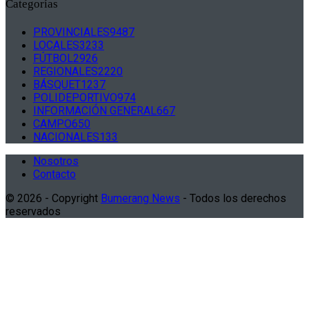
Categorías
PROVINCIALES
9487
LOCALES
3233
FÚTBOL
2926
REGIONALES
2220
BÁSQUET
1237
POLIDEPORTIVO
974
INFORMACIÓN GENERAL
667
CAMPO
650
NACIONALES
133
Nosotros
Contacto
© 2026 - Copyright
Bumerang News
- Todos los derechos
reservados