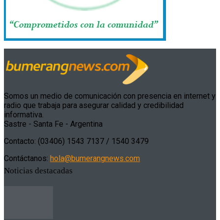
Somos un medio de comunicación con presencia en internet y
radio que trabaja para asegurar calidad y credibilidad
informativa.
Sastre - Santa Fe - Argentina
Contacto: (03406) 1543 7137 / 1540 3479
Contáctanos:
hola@bumerangnews.com
Noticias destacadas