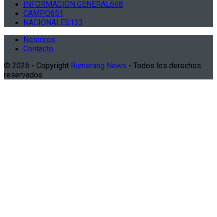
INFORMACIÓN GENERAL
668
CAMPO
651
NACIONALES
133
Nosotros
Contacto
© 2026 - Copyright
Bumerang News
- Todos los derechos
reservados