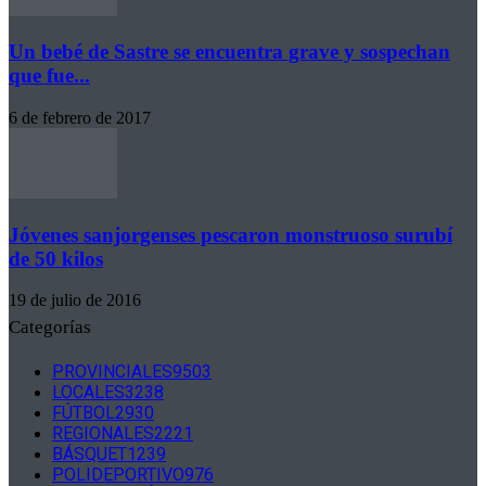
Un bebé de Sastre se encuentra grave y sospechan
que fue...
6 de febrero de 2017
Jóvenes sanjorgenses pescaron monstruoso surubí
de 50 kilos
19 de julio de 2016
Categorías
PROVINCIALES
9503
LOCALES
3238
FÚTBOL
2930
REGIONALES
2221
BÁSQUET
1239
POLIDEPORTIVO
976