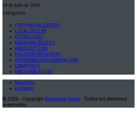
19 de julio de 2016
Categorías
PROVINCIALES
9503
LOCALES
3238
FÚTBOL
2930
REGIONALES
2221
BÁSQUET
1239
POLIDEPORTIVO
976
INFORMACIÓN GENERAL
668
CAMPO
651
NACIONALES
133
Nosotros
Contacto
© 2026 - Copyright
Bumerang News
- Todos los derechos
reservados