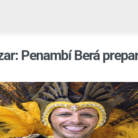
EGIONALES
PROVINCIALES
NACIONALES
CULTURA
C
zar: Penambí Berá prepara