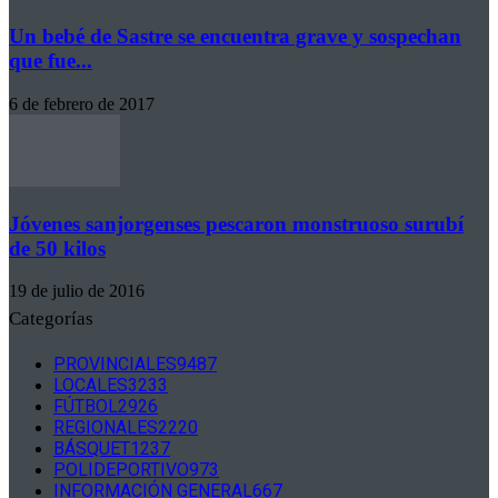
Un bebé de Sastre se encuentra grave y sospechan
que fue...
6 de febrero de 2017
Jóvenes sanjorgenses pescaron monstruoso surubí
de 50 kilos
19 de julio de 2016
Categorías
PROVINCIALES
9487
LOCALES
3233
FÚTBOL
2926
REGIONALES
2220
BÁSQUET
1237
POLIDEPORTIVO
973
INFORMACIÓN GENERAL
667