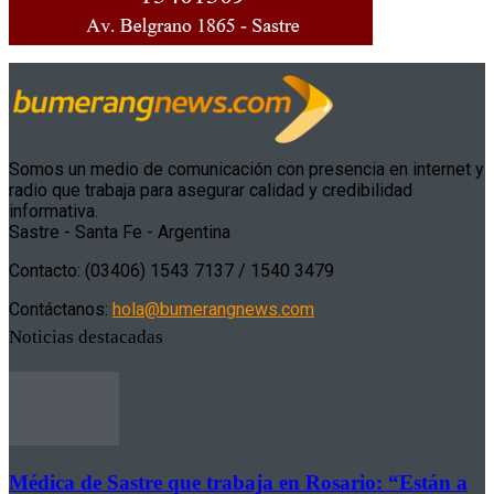
Somos un medio de comunicación con presencia en internet y
radio que trabaja para asegurar calidad y credibilidad
informativa.
Sastre - Santa Fe - Argentina
Contacto: (03406) 1543 7137 / 1540 3479
Contáctanos:
hola@bumerangnews.com
Noticias destacadas
Médica de Sastre que trabaja en Rosario: “Están a