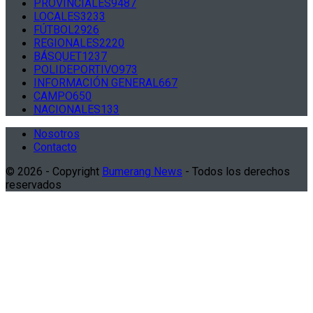
PROVINCIALES
9487
LOCALES
3233
FÚTBOL
2926
REGIONALES
2220
BÁSQUET
1237
POLIDEPORTIVO
973
INFORMACIÓN GENERAL
667
CAMPO
650
NACIONALES
133
Nosotros
Contacto
© 2026 - Copyright
Bumerang News
- Todos los derechos
reservados