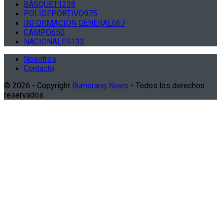
BÁSQUET
1238
POLIDEPORTIVO
975
INFORMACIÓN GENERAL
667
CAMPO
650
NACIONALES
133
Nosotros
Contacto
© 2026 - Copyright
Bumerang News
- Todos los derechos
reservados