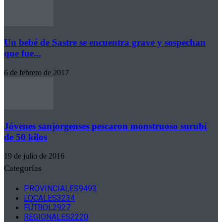
Un bebé de Sastre se encuentra grave y sospechan
que fue...
6 de febrero de 2017
Jóvenes sanjorgenses pescaron monstruoso surubí
de 50 kilos
19 de julio de 2016
Categorías
PROVINCIALES
9493
LOCALES
3234
FÚTBOL
2927
REGIONALES
2220