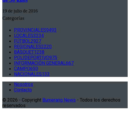
19 de julio de 2016
Categorías
PROVINCIALES
9493
LOCALES
3234
FÚTBOL
2927
REGIONALES
2220
BÁSQUET
1238
POLIDEPORTIVO
975
INFORMACIÓN GENERAL
667
CAMPO
650
NACIONALES
133
Nosotros
Contacto
© 2026 - Copyright
Bumerang News
- Todos los derechos
reservados