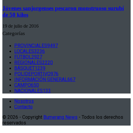
Jóvenes sanjorgenses pescaron monstruoso surubí
de 50 kilos
19 de julio de 2016
Categorías
PROVINCIALES
9497
LOCALES
3236
FÚTBOL
2927
REGIONALES
2220
BÁSQUET
1239
POLIDEPORTIVO
976
INFORMACIÓN GENERAL
667
CAMPO
650
NACIONALES
133
Nosotros
Contacto
© 2026 - Copyright
Bumerang News
- Todos los derechos
reservados