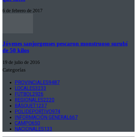
6 de febrero de 2017
Jóvenes sanjorgenses pescaron monstruoso surubí
de 50 kilos
19 de julio de 2016
Categorías
PROVINCIALES
9487
LOCALES
3233
FÚTBOL
2926
REGIONALES
2220
BÁSQUET
1237
POLIDEPORTIVO
974
INFORMACIÓN GENERAL
667
CAMPO
650
NACIONALES
133