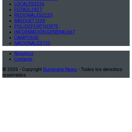
LOCALES
3236
FÚTBOL
2927
REGIONALES
2220
BÁSQUET
1239
POLIDEPORTIVO
975
INFORMACIÓN GENERAL
667
CAMPO
650
NACIONALES
133
Nosotros
Contacto
© 2026 - Copyright
Bumerang News
- Todos los derechos
reservados