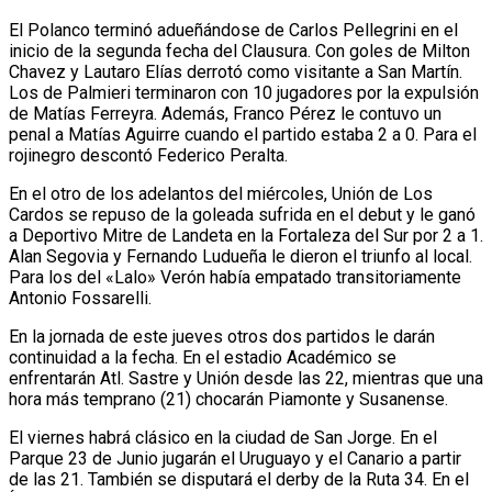
El Polanco terminó adueñándose de Carlos Pellegrini en el
inicio de la segunda fecha del Clausura. Con goles de Milton
Chavez y Lautaro Elías derrotó como visitante a San Martín.
Los de Palmieri terminaron con 10 jugadores por la expulsión
de Matías Ferreyra. Además, Franco Pérez le contuvo un
penal a Matías Aguirre cuando el partido estaba 2 a 0. Para el
rojinegro descontó Federico Peralta.
En el otro de los adelantos del miércoles, Unión de Los
Cardos se repuso de la goleada sufrida en el debut y le ganó
a Deportivo Mitre de Landeta en la Fortaleza del Sur por 2 a 1.
Alan Segovia y Fernando Ludueña le dieron el triunfo al local.
Para los del «Lalo» Verón había empatado transitoriamente
Antonio Fossarelli.
En la jornada de este jueves otros dos partidos le darán
continuidad a la fecha. En el estadio Académico se
enfrentarán Atl. Sastre y Unión desde las 22, mientras que una
hora más temprano (21) chocarán Piamonte y Susanense.
El viernes habrá clásico en la ciudad de San Jorge. En el
Parque 23 de Junio jugarán el Uruguayo y el Canario a partir
de las 21. También se disputará el derby de la Ruta 34. En el